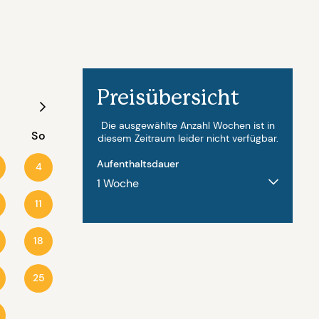
Preisübersicht
August - 2027
Die ausgewählte Anzahl Wochen ist in
So
Mo
Di
Mi
Do
Fr
diesem Zeitraum leider nicht verfügbar.
Aufenthaltsdauer
4
11
2
3
4
5
6
18
9
10
11
12
13
25
16
17
18
19
20
23
24
25
26
27