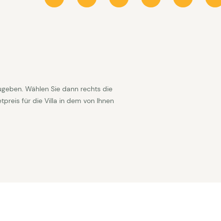
chenweisen Aufenthalt. Flexible Ankunftstage und
n ist möglich. Ankunftstag bei wochenweise
durch können sich die angezeigten Verfügbarkeiten
chtlich, sollte das Haus an bestimmten Tagen nicht
Preis in Abstimmung auf der Rechnung an. Bitte
nn Sie abweichend von der wochenweisen Vermietung
ugeben. Wählen Sie dann rechts die
reis für die Villa in dem von Ihnen
 zur Verfügung gestellt.