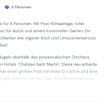
8 Personen
 für 8 Personen. Mit Pool, Klimaanlage, toller
on für Autos und einem kunstvollen Garten. Ein
lichkeiten wie: eigener Koch und Limousinenservice.
bel!
 Hügeln oberhalb des provencalischen Örtchens
n Hotels "Chateau Saint Martin". Diese neu erbaute
hat einen großen Pool von etwa 12 x 4,5 m und eine
nfrage beheitzt werden. Das Grundstück hat etwa
 und umzäunt. Der Blick auf den Berg ist umwerfend.
mfeld verspricht ausserdem herrliche Erholung. BBQ
ügung. Viel Platz zum Parken vorhanden.