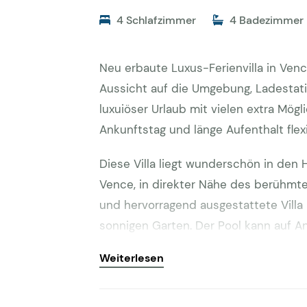
4 Schlafzimmer
4 Badezimmer
Neu erbaute Luxus-Ferienvilla in Vence
Aussicht auf die Umgebung, Ladestati
luxuiöser Urlaub mit vielen extra Mög
Ankunftstag und länge Aufenthalt flexi
Diese Villa liegt wunderschön in den
Vence, in direkter Nähe des berühmte
und hervorragend ausgestattete Villa 
sonnigen Garten. Der Pool kann auf A
2000 qm und ist südlich ausgerichtet
Weiterlesen
Die Lage in einem exklusiven Villenu
und eigene Boulesbahn steht zur Verf