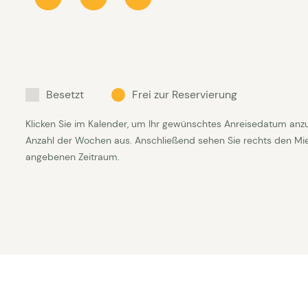
Angezeigt werden Preise für einen wo
auch ein kurzer Aufenthalt ab 4 Tage
Vermietung kann in Abstimmung. Hier
verschieben. Bei der Buchung ist ersi
mehr verfügbar sein. Wir passen den 
Besetzt
Frei zur Reservierung
nehmen Sie Kontakt mit uns auf, we
Klicken Sie im Kalender, um Ihr gewünschtes Anreisedatum anz
Interesse an einer Buchung haben.
Anzahl der Wochen aus. Anschließend sehen Sie rechts den Mietp
angebenen Zeitraum.
Die Fotos wurden uns vom Eigentümer