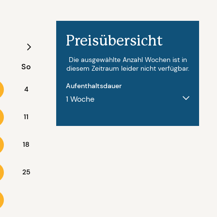
Preisübersicht
August - 2027
Die ausgewählte Anzahl Wochen ist in
So
Mo
Di
Mi
Do
Fr
diesem Zeitraum leider nicht verfügbar.
Aufenthaltsdauer
4
11
2
3
4
5
6
18
9
10
11
12
13
25
16
17
18
19
20
23
24
25
26
27