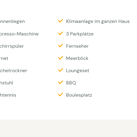
ch über zwei Etagen. Im Erdgeschoss finden Sie ein
üche, das an die überdachte Terrasse anschließt.
onnenliegen
Klimaanlage im ganzen Haus
it eigenem Bad (Dusche) und ein separates WC. Ein
ckner befindet sich ebenfalls auf dieser Etage.
presso-Maschine
3 Parkplätze
hnzimmer sowie zwei Schlafzimmer, die jeweils über
chirrspüler
Fernseher
chlafzimmer hat außerdem eine private Terrasse mit
rnet
Meerblick
m und 2 × 1,40 m (im Laufe des Jahres werden diese
chetrockner
Loungeset
0 m ersetzt)
hstuhl
BBQ
Endreinigung, Bettwäsche, Handtücher 380 EUR |
htennis
Boulesplatz
he
gestattet, auf die eine Alarmzentrale im Falle eines
reich installierten Kameras sind ausschließlich auf
ausgerichtet, um die Sicherheit des Anwesens zu