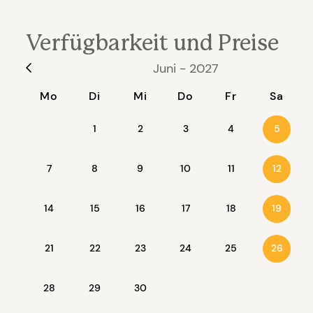
gewährleisten und Einbrüche sowie un
Kameras ist auf die privaten Bereiche
Verfügbarkeit und Preise
während des Aufenthalts vollständig g
Juni - 2027
Die Fotos sind uns vom Eigentümer zur
Mo
Di
Mi
Do
Fr
Sa
1
2
3
4
5
7
8
9
10
11
12
14
15
16
17
18
19
21
22
23
24
25
26
28
29
30