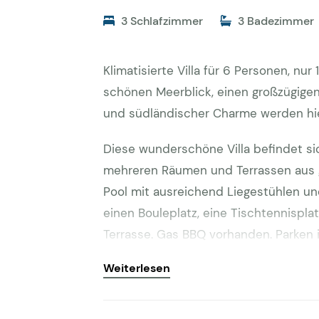
3 Schlafzimmer
3 Badezimmer
Klimatisierte Villa für 6 Personen, nu
schönen Meerblick, einen großzügigen
und südländischer Charme werden hie
Diese wunderschöne Villa befindet si
mehreren Räumen und Terrassen aus g
Pool mit ausreichend Liegestühlen un
einen Bouleplatz, eine Tischtennispl
Terrasse. Gas BBQ vorhanden. Parken 
Weiterlesen
Interieur
Im Inneren ist die Villa geräumig und