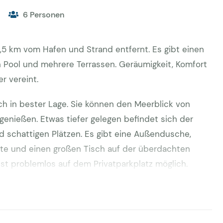
6 Personen
r 1,5 km vom Hafen und Strand entfernt. Es gibt einen
 Pool und mehrere Terrassen. Geräumigkeit, Komfort
r vereint.
ch in bester Lage. Sie können den Meerblick von
enießen. Etwas tiefer gelegen befindet sich der
d schattigen Plätzen. Es gibt eine Außendusche,
atte und einen großen Tisch auf der überdachten
ist problemlos auf dem Privatparkplatz möglich.
 modern gestaltet. Es gibt eine Klimaanlage, WLAN und