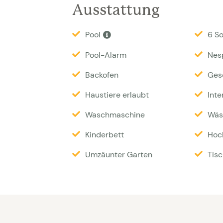
einen smart TV. Die Villa erstreckt si
Ausstattung
geräumiges Wohnzimmer mit offener K
Pool
6 S
Außerdem gibt es ein Schlafzimmer m
Waschraum mit Waschmaschine und Tro
Pool-Alarm
Nes
Das Obergeschoss hat ein zweites Wo
Backofen
Ges
ein eigenes Bad verfügen. Das Haupts
Haustiere erlaubt
Inte
Meerblick. Maße der Betten: 1 × 1,80 
Waschmaschine
Wäs
durch Betten mit einer Breite von 1,6
Kinderbett
Hoc
Besonderheiten
: Kaution 800 EUR | 
Umzäunter Garten
Tisc
Haustier auf Anfrage 80 EUR pro Woc
Das Haus ist mit einer Alarmanlage aus
Alarms zugreifen kann. Die im Außenbe
den Außenbereich rund um das Haus 