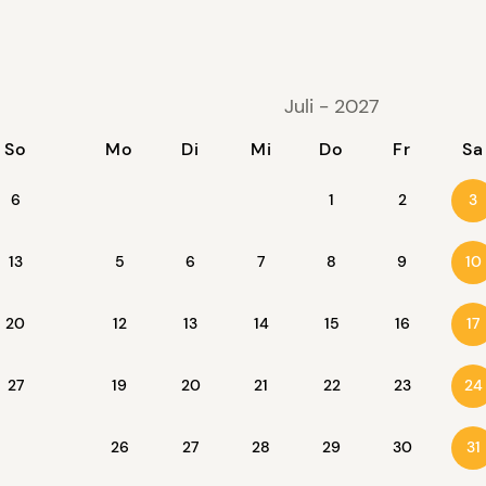
erwünschte Eindringlinge zu verhindern. Keine der
 oder den Pool gerichtet, sodass die Privatsphäre
ewährleistet bleibt.
Juli - 2027
 Verfügung gestellt.
So
Mo
Di
Mi
Do
Fr
Sa
6
1
2
3
13
5
6
7
8
9
10
20
12
13
14
15
16
17
27
19
20
21
22
23
24
26
27
28
29
30
31